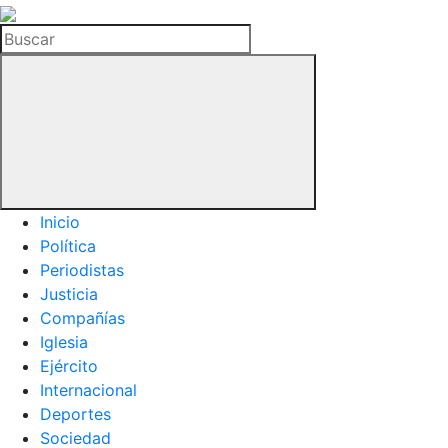
La
Hemeroteca
Buscar
del
Buitre
Inicio
Política
Periodistas
Justicia
Compañías
Iglesia
Ejército
Internacional
Deportes
Sociedad