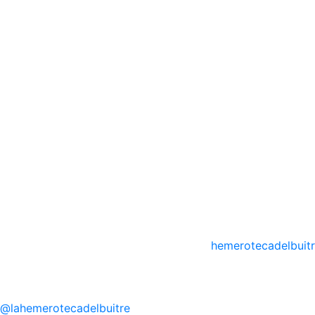
hemerotecadelbuit
@
lahemerotecadelbuitre