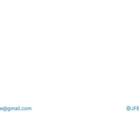
re
@gmail.com
@
JFB