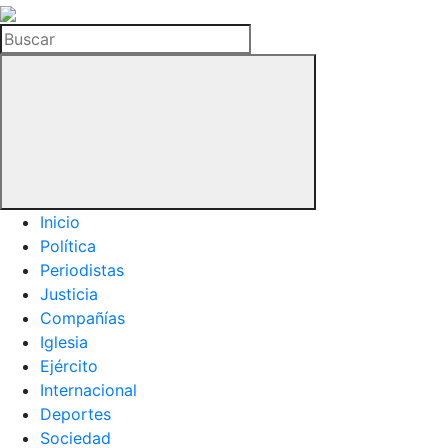
La
Hemeroteca
Buscar
del
Buitre
Inicio
Política
Periodistas
Justicia
Compañías
Iglesia
Ejército
Internacional
Deportes
Sociedad