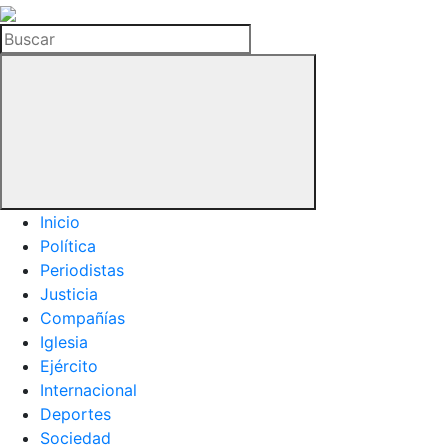
La
Hemeroteca
Buscar
del
Buitre
Inicio
Política
Periodistas
Justicia
Compañías
Iglesia
Ejército
Internacional
Deportes
Sociedad