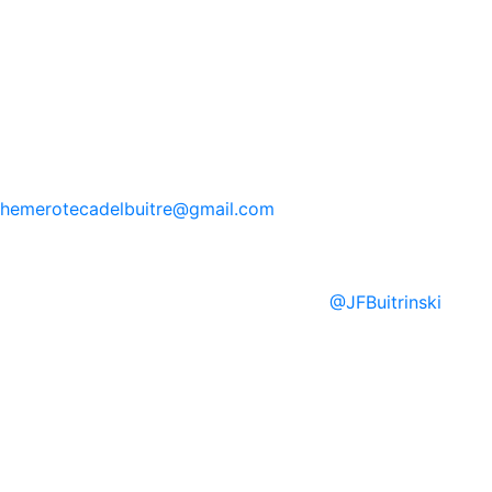
hemerotecadelbuitre
@gmail.com
@
JFBuitrinski