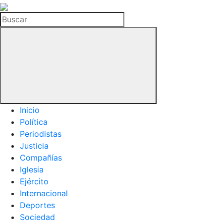
La
Hemeroteca
Buscar
del
Buitre
Inicio
Política
Periodistas
Justicia
Compañías
Iglesia
Ejército
Internacional
Deportes
Sociedad