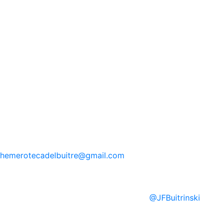
hemerotecadelbuitre
@gmail.com
@
JFBuitrinski