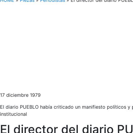
HOME
»
Piezas
»
Periodistas
»
El director del diario PU
17 diciembre 1979
El diario PUEBLO había criticado un manifiesto políticos y
institucional
El director del diario