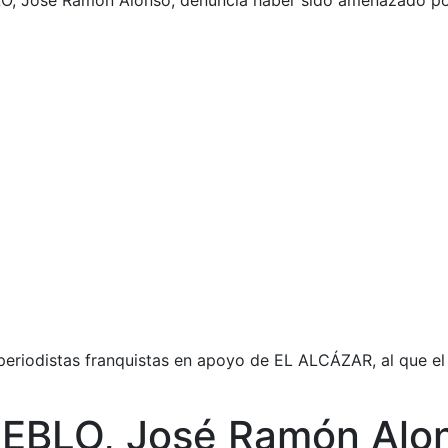
EBLO, José Ramón Alonso, denuncia haber sido amenazado p
 periodistas franquistas en apoyo de EL ALCÁZAR, al que el
 PUEBLO, José Ramón Alo