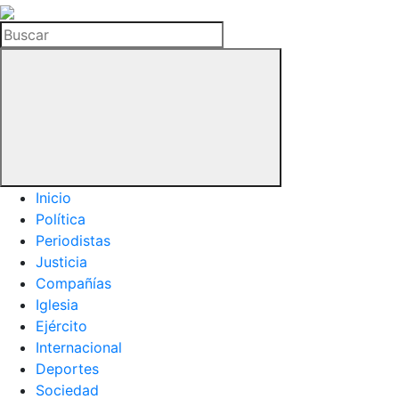
La
Hemeroteca
Buscar
del
Buitre
Inicio
Política
Periodistas
Justicia
Compañías
Iglesia
Ejército
Internacional
Deportes
Sociedad