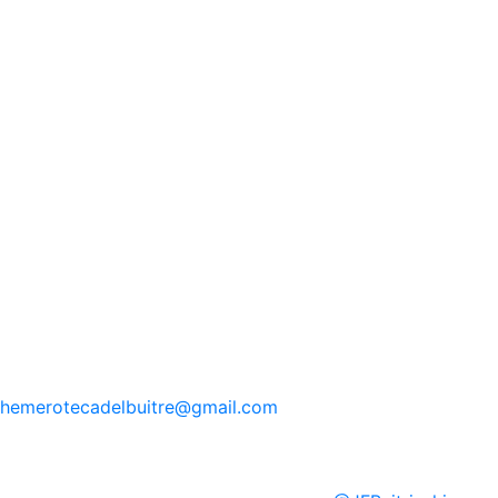
hemerotecadelbuitre
@gmail.com