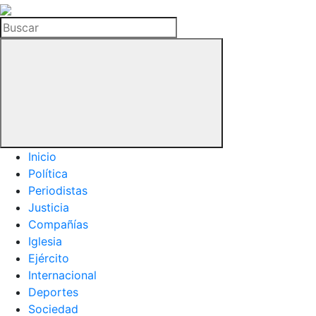
La
Hemeroteca
Buscar
del
Buitre
Inicio
Política
Periodistas
Justicia
Compañías
Iglesia
Ejército
Internacional
Deportes
Sociedad