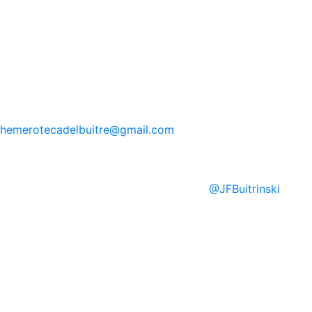
hemerotecadelbuitre
@gmail.com
@
JFBuitrinski