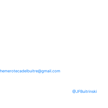
hemerotecadelbuitre
@gmail.com
@
JFBuitrinski