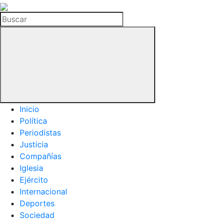
La
Hemeroteca
Buscar
del
Buitre
Inicio
Política
Periodistas
Justicia
Compañías
Iglesia
Ejército
Internacional
Deportes
Sociedad