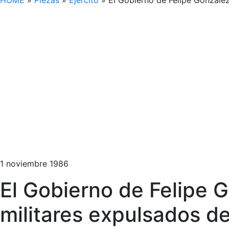
HOME
»
Piezas
»
Ejército
»
El Gobierno de Felipe González 
1 noviembre 1986
El Gobierno de Felipe Go
militares expulsados de