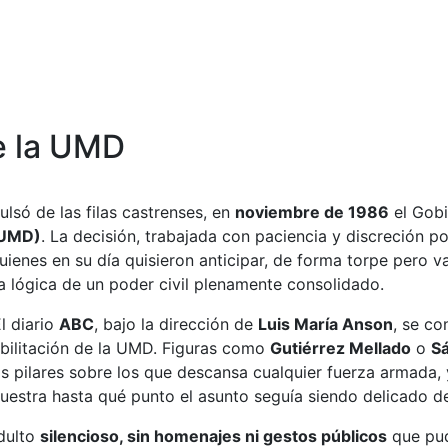
de la UMD
lsó de las filas castrenses, en
noviembre de 1986
el Gob
 (UMD)
. La decisión, trabajada con paciencia y discreción p
 quienes en su día quisieron anticipar, de forma torpe pero v
a lógica de un poder civil plenamente consolidado.
l diario
ABC
, bajo la dirección de
Luis María Anson
, se co
bilitación de la UMD. Figuras como
Gutiérrez Mellado
o
S
s pilares sobre los que descansa cualquier fuerza armada,
muestra hasta qué punto el asunto seguía siendo delicado de
ndulto
silencioso, sin homenajes ni gestos públicos
que pud