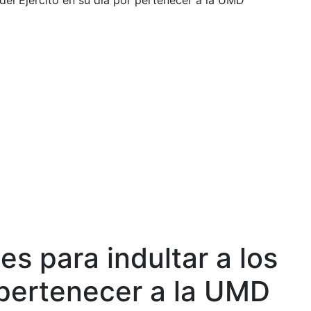
 del Ejército en su día por pertenecer a la UMD
es para indultar a los
r pertenecer a la UMD