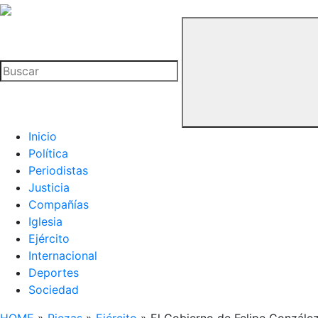
La
Hemeroteca
Buscar
del
Buitre
Inicio
Política
Periodistas
Justicia
Compañías
Iglesia
Ejército
Internacional
Deportes
Sociedad