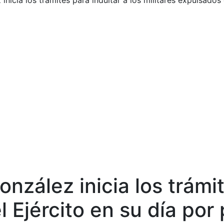
inicia los trámites para indultar a los militares expulsados
nzález inicia los trámit
l Ejército en su día po