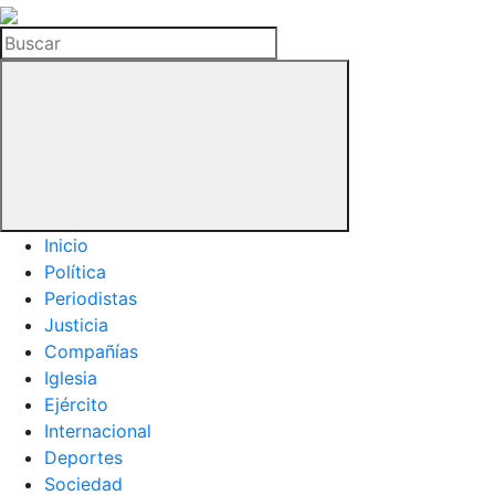
La
Hemeroteca
Buscar
del
Buitre
Inicio
Política
Periodistas
Justicia
Compañías
Iglesia
Ejército
Internacional
Deportes
Sociedad