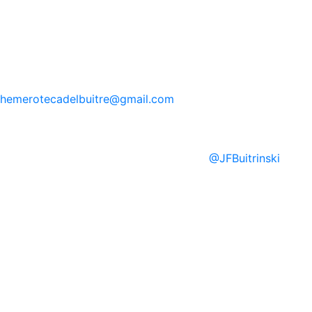
hemerotecadelbuitre
@gmail.com
@
JFBuitrinski