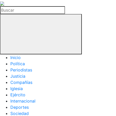
La
Hemeroteca
Buscar
del
Buitre
Inicio
Política
Periodistas
Justicia
Compañías
Iglesia
Ejército
Internacional
Deportes
Sociedad