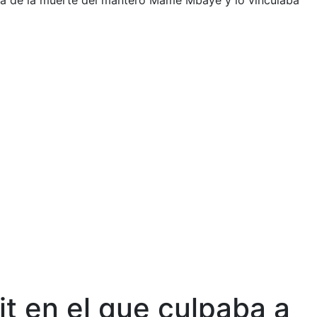
ñola de la muerte del mantero Mame Mbaye y lo vinculaba
it en el que culpaba a