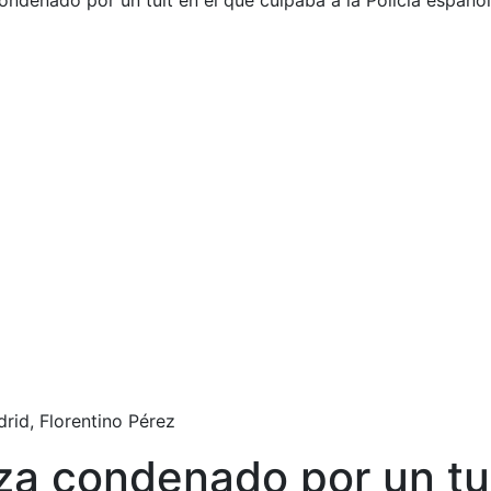
condenado por un tuit en el que culpaba a la Policía espa
drid, Florentino Pérez
iza condenado por un tu