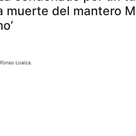
 la muerte del mantero
mo’
lfonso Loaiza.