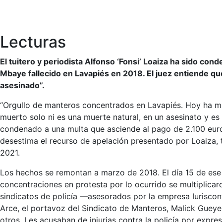
Lecturas
El tuitero y periodista Alfonso ‘Fonsi’ Loaiza ha sido co
Mbaye fallecido en Lavapiés en 2018. El juez entiende que 
asesinado”.
“Orgullo de manteros concentrados en Lavapiés. Hoy ha mu
muerto solo ni es una muerte natural, en un asesinato y es c
condenado a una multa que asciende al pago de 2.100 euros
desestima el recurso de apelación presentado por Loaiza,
2021.
Los hechos se remontan a marzo de 2018. El día 15 de ese
concentraciones en protesta por lo ocurrido se multiplicar
sindicatos de policía —asesorados por la empresa Iurisco
Arce, el portavoz del Sindicato de Manteros, Malick Gueye
otros. Les acusaban de injurias contra la policía por exp