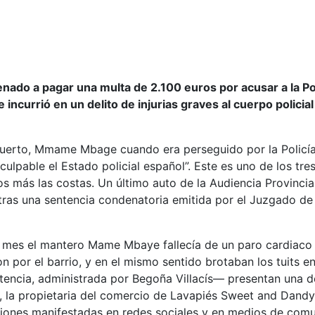
ndenado a pagar una multa de 2.100 euros por acusar a la 
incurrió en un delito de injurias graves al cuerpo policial
erto, Mmame Mbage cuando era perseguido por la Policía. 
ulpable el Estado policial español”. Este es uno de los tres
 más las costas. Un último auto de la Audiencia Provincia
 tras una sentencia condenatoria emitida por el Juzgado d
 mes el mantero Mame Mbaye fallecía de un paro cardiaco e
on por el barrio, y en el mismo sentido brotaban los tuits 
ntencia, administrada por Begoña Villacís— presentan una
, la propietaria del comercio de Lavapiés Sweet and Dandy,
resiones manifestadas en redes sociales y en medios de com