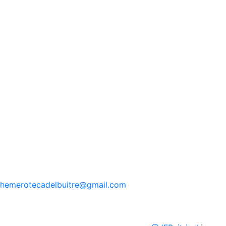
hemerotecadelbuitre
@gmail.com