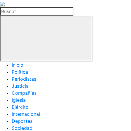
La
Hemeroteca
Buscar
del
Buitre
Inicio
Política
Periodistas
Justicia
Compañías
Iglesia
Ejército
Internacional
Deportes
Sociedad