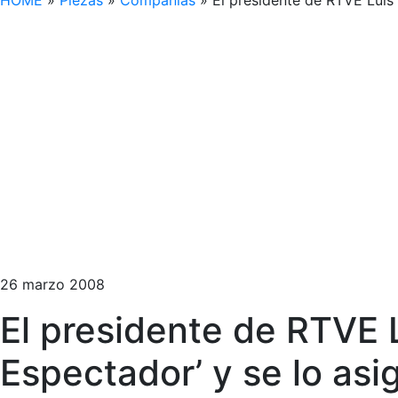
HOME
»
Piezas
»
Compañías
»
El presidente de RTVE Luis
26 marzo 2008
El presidente de RTVE 
Espectador’ y se lo asi