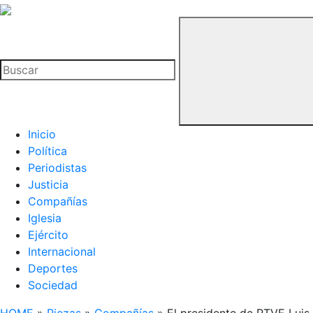
La
Hemeroteca
Buscar
del
Buitre
Inicio
Política
Periodistas
Justicia
Compañías
Iglesia
Ejército
Internacional
Deportes
Sociedad