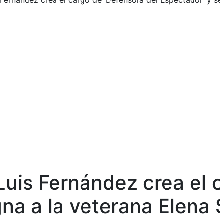
 Fernández crea el cargo de ‘Defensora del Espectador’ y s
Luis Fernández crea el 
gna a la veterana Elena