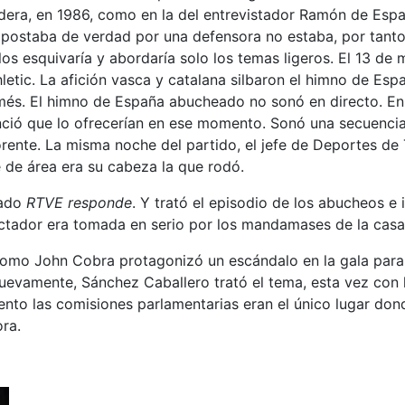
dera, en 1986, como en la del entrevistador Ramón de Españ
postaba de verdad por una defensora no estaba, por tanto,
los esquivaría y abordaría solo los temas ligeros. El 13 d
Athletic. La afición vasca y catalana silbaron el himno de E
amés. El himno de España abucheado no sonó en directo. En 
nció que lo ofrecerían en ese momento. Sonó una secuencia
ente. La misma noche del partido, el jefe de Deportes de T
de área era su cabeza la que rodó.
nado
RTVE responde
. Y trató el episodio de los abucheos e 
ctador era tomada en serio por los mandamases de la casa
omo John Cobra protagonizó un escándalo en la gala para l
uevamente, Sánchez Caballero trató el tema, esta vez con l
nto las comisiones parlamentarias eran el único lugar don
ora.