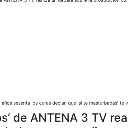
 ANTENA 3 TV realiza un debate sobre la prostitución con 
ños sesenta los curas decían que 'si te masturbabas' te vol
s’ de ANTENA 3 TV real