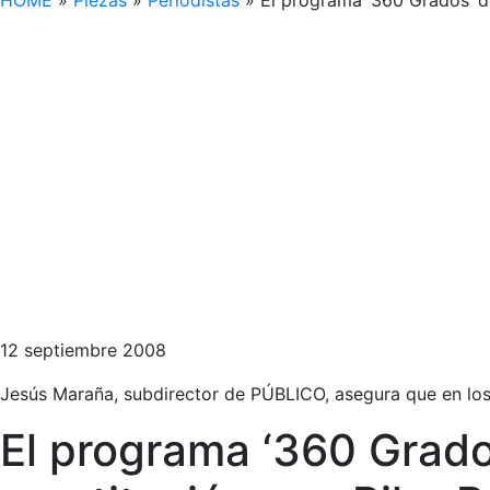
HOME
»
Piezas
»
Periodistas
»
El programa ‘360 Grados’ de
12 septiembre 2008
Jesús Maraña, subdirector de PÚBLICO, asegura que en los a
El programa ‘360 Grado