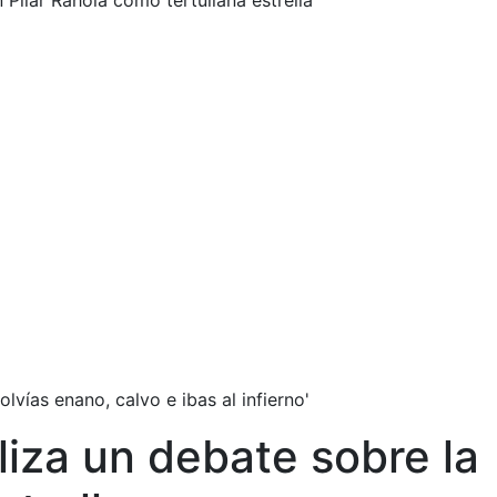
Pilar Rahola como tertuliana estrella
vías enano, calvo e ibas al infierno'
iza un debate sobre la