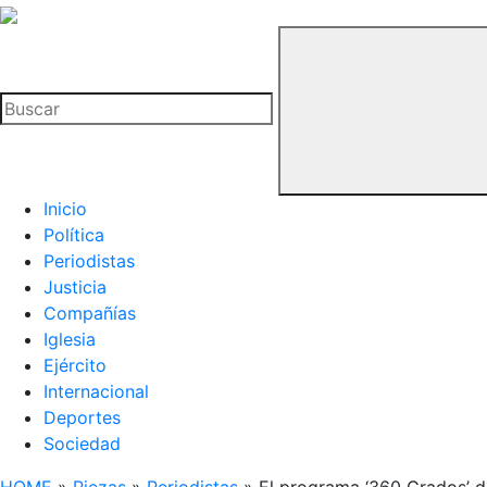
La
Hemeroteca
Buscar
del
Buitre
Inicio
Política
Periodistas
Justicia
Compañías
Iglesia
Ejército
Internacional
Deportes
Sociedad