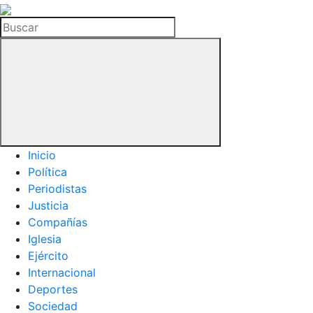
La
Hemeroteca
Buscar
del
Buitre
Inicio
Política
Periodistas
Justicia
Compañías
Iglesia
Ejército
Internacional
Deportes
Sociedad