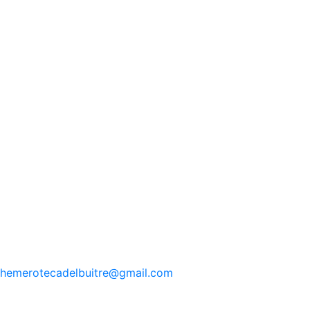
hemerotecadelbuitre
@gmail.com