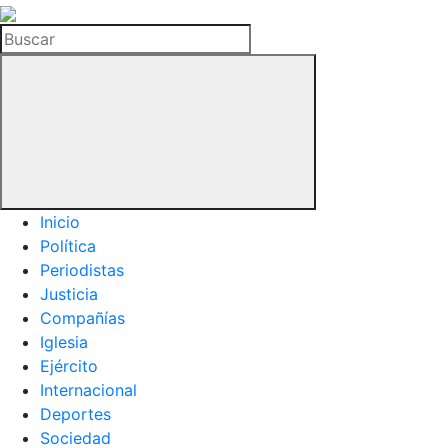
La
Hemeroteca
Buscar
del
Buitre
Inicio
Política
Periodistas
Justicia
Compañías
Iglesia
Ejército
Internacional
Deportes
Sociedad