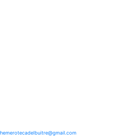
hemerotecadelbuitre
@gmail.com