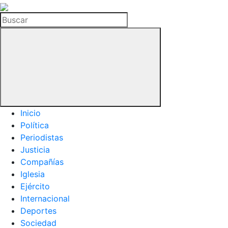
La
Hemeroteca
Buscar
del
Buitre
Inicio
Política
Periodistas
Justicia
Compañías
Iglesia
Ejército
Internacional
Deportes
Sociedad