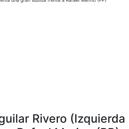
enta una gran subida frente a Rafael Merino (PP)
uilar Rivero (Izquierda