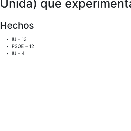
Unida) que experimenta
Hechos
IU – 13
PSOE – 12
IU – 4