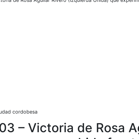
oria de Rosa Aguilar Rivero (Izquierda Unida) que experim
ciudad cordobesa
3 – Victoria de Rosa Ag