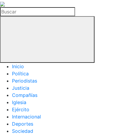
La
Hemeroteca
Buscar
del
Buitre
Inicio
Política
Periodistas
Justicia
Compañías
Iglesia
Ejército
Internacional
Deportes
Sociedad