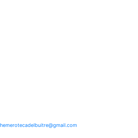
hemerotecadelbuitre
@gmail.com