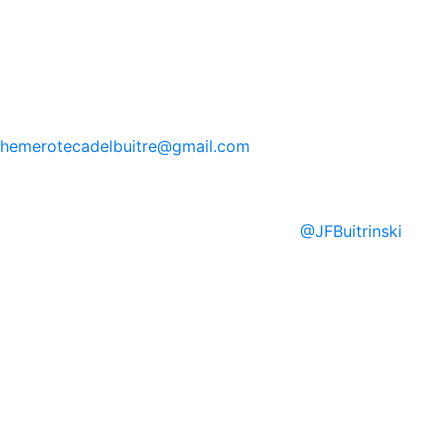
hemerotecadelbuitre
@gmail.com
@
JFBuitrinski