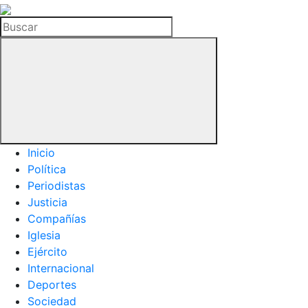
La
Hemeroteca
Buscar
del
Buitre
Inicio
Política
Periodistas
Justicia
Compañías
Iglesia
Ejército
Internacional
Deportes
Sociedad