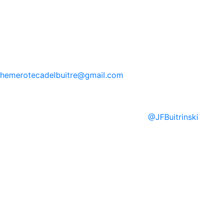
hemerotecadelbuitre
@gmail.com
@
JFBuitrinski