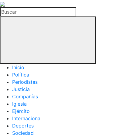
La
Hemeroteca
Buscar
del
Buitre
Inicio
Política
Periodistas
Justicia
Compañías
Iglesia
Ejército
Internacional
Deportes
Sociedad