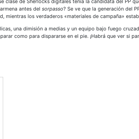
ué clase de Sherlocks digitales tenía la candidata del PP 
 Carmena antes del
sorpasso
? Se ve que la generación del 
d, mientras los verdaderos «materiales de campaña» estaban
icas, una dimisión a medias y un equipo bajo fuego cruzado
disparar como para dispararse en el pie. ¡Habrá que ver si 