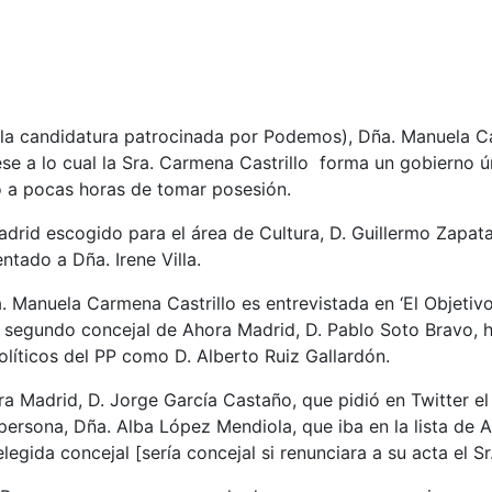
 (la candidatura patrocinada por Podemos), Dña. Manuela Ca
ese a lo cual la Sra. Carmena Castrillo forma un gobiern
o a pocas horas de tomar posesión.
drid escogido para el área de Cultura, D. Guillermo Zapat
ntado a Dña. Irene Villa.
 Manuela Carmena Castrillo es entrevistada en ‘El Objetivo
 segundo concejal de Ahora Madrid, D. Pablo Soto Bravo, h
líticos del PP como D. Alberto Ruiz Gallardón.
ra Madrid, D. Jorge García Castaño, que pidió en Twitter e
persona, Dña. Alba López Mendiola, que iba en la lista de
ida concejal [sería concejal si renunciara a su acta el Sr. 