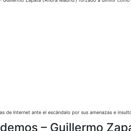
 – Guillermo Zapata (‘Ahora Madrid’) forzado a dimitir com
 de Internet ante el escándalo por sus amenazas e insulto
Podemos – Guillermo Zap