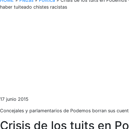
HOME
»
Piezas
»
Política
»
Crisis de los tuits en Podemos
haber tuiteado chistes racistas
17 junio 2015
Concejales y parlamentarios de Podemos borran sus cuentas
Crisis de los tuits en 