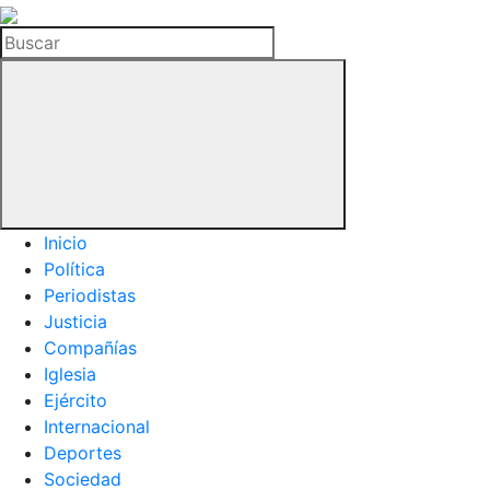
La
Hemeroteca
Buscar
del
Buitre
Inicio
Política
Periodistas
Justicia
Compañías
Iglesia
Ejército
Internacional
Deportes
Sociedad