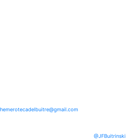
hemerotecadelbuitre
@gmail.com
@
JFBuitrinski