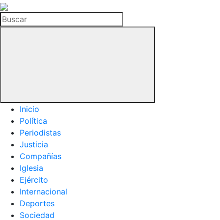
La
Hemeroteca
Buscar
del
Buitre
Inicio
Política
Periodistas
Justicia
Compañías
Iglesia
Ejército
Internacional
Deportes
Sociedad