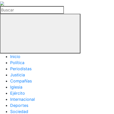
La
Hemeroteca
Buscar
del
Buitre
Inicio
Política
Periodistas
Justicia
Compañías
Iglesia
Ejército
Internacional
Deportes
Sociedad