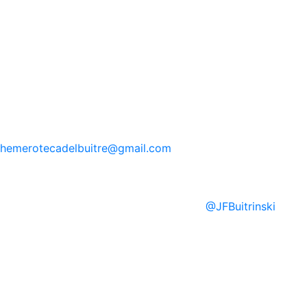
hemerotecadelbuitre
@gmail.com
@
JFBuitrinski