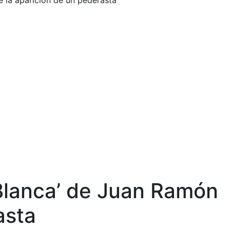
 la aparición de un pederasta
Blanca’ de Juan Ramón
asta