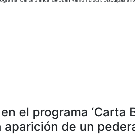
ograma ‘Carta Blanca’ de Juan Ramón Lluch: Disculpas ante
en el programa ‘Carta 
a aparición de un peder