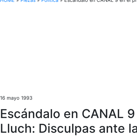
HOME
»
Piezas
»
Política
»
Escándalo en CANAL 9 en el pr
16 mayo 1993
Escándalo en CANAL 9 
Lluch: Disculpas ante l