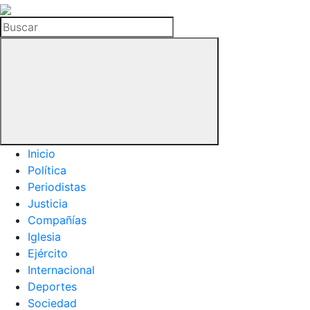
La
Hemeroteca
Buscar
del
Buitre
Inicio
Política
Periodistas
Justicia
Compañías
Iglesia
Ejército
Internacional
Deportes
Sociedad