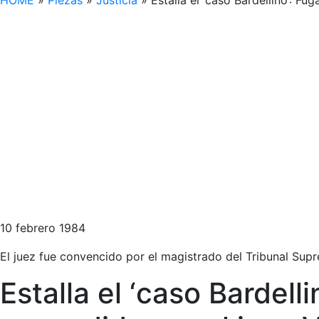
HOME
»
Piezas
»
Justicia
»
Estalla el ‘caso Bardellino’: 
10 febrero 1984
El juez fue convencido por el magistrado del Tribunal Sup
Estalla el ‘caso Bardel