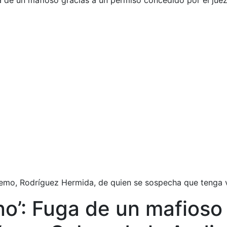
Fuga de un mafioso gracias a un permiso concedido por el ju
remo, Rodríguez Hermida, de quien se sospecha que tenga v
lino’: Fuga de un mafios