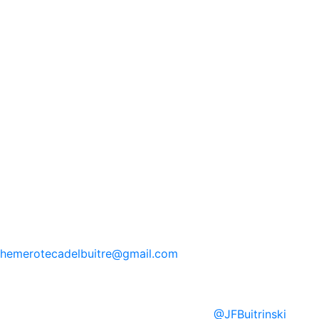
hemerotecadelbuitre
@gmail.com
@
JFBuitrinski