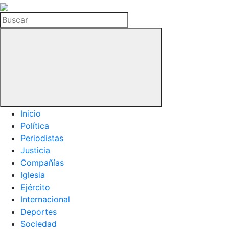
La
Hemeroteca
Buscar
del
Buitre
Inicio
Política
Periodistas
Justicia
Compañías
Iglesia
Ejército
Internacional
Deportes
Sociedad