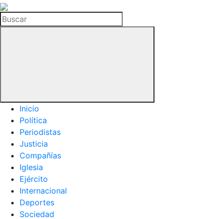
La
Hemeroteca
Buscar
del
Buitre
Inicio
Política
Periodistas
Justicia
Compañías
Iglesia
Ejército
Internacional
Deportes
Sociedad