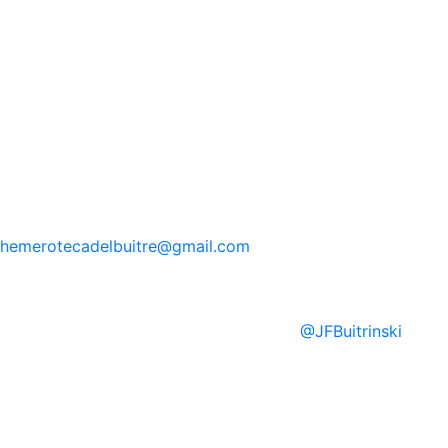
hemerotecadelbuitre
@gmail.com
@
JFBuitrinski