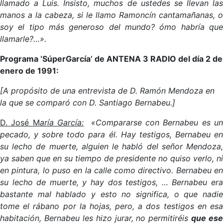
llamado a Luis. Insisto, muchos de ustedes se llevan las
manos a la cabeza, si le llamo Ramoncín cantamañanas, o
soy el tipo más generoso del mundo? ómo habría que
llamarle?…».
Programa ‘SúperGarcía’ de ANTENA 3 RADIO del día 2 de
enero de 1991:
[A propósito de una entrevista de D. Ramón Mendoza en
la que se comparó con D. Santiago Bernabeu.]
D. José M
aría García:
«Compararse con Bernabeu es u
pecado, y sobre todo para él. Hay testigos, Bernabeu en
su lecho de muerte, alguien le habló del señor Mendoza,
ya saben que en su tiempo de presidente no quiso verlo, ni
en pintura, lo puso en la calle como directivo. Bernabeu en
su lecho de muerte, y hay dos testigos, … Bernabeu era
bastante mal hablado y esto no significa, o que nadie
tome el rábano por la hojas, pero, a dos testigos en esa
habitación, Bernabeu les hizo jurar, no permitiréis
que ese