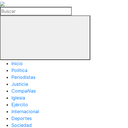
La
Hemeroteca
Buscar
del
Buitre
Inicio
Política
Periodistas
Justicia
Compañías
Iglesia
Ejército
Internacional
Deportes
Sociedad