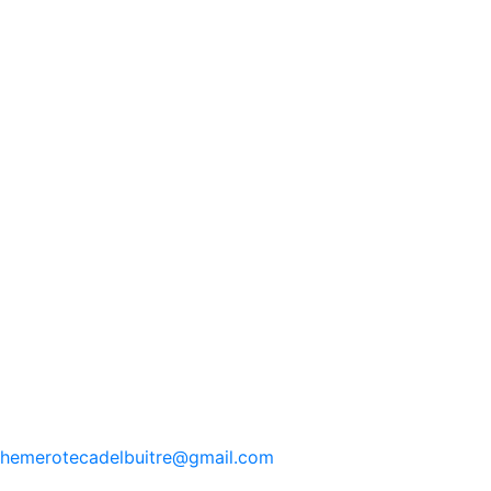
hemerotecadelbuitre
@gmail.com