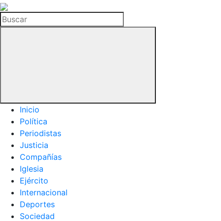
La
Hemeroteca
Buscar
del
Buitre
Inicio
Política
Periodistas
Justicia
Compañías
Iglesia
Ejército
Internacional
Deportes
Sociedad