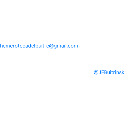
hemerotecadelbuitre
@gmail.com
@
JFBuitrinski