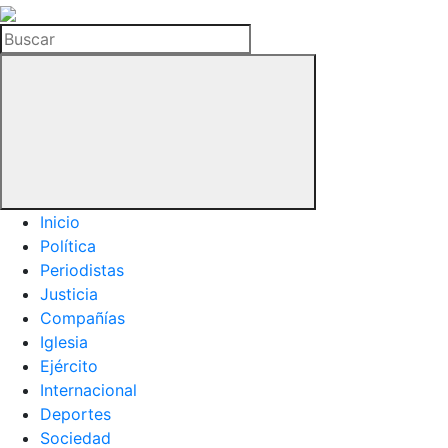
La
Hemeroteca
Buscar
del
Buitre
Inicio
Política
Periodistas
Justicia
Compañías
Iglesia
Ejército
Internacional
Deportes
Sociedad