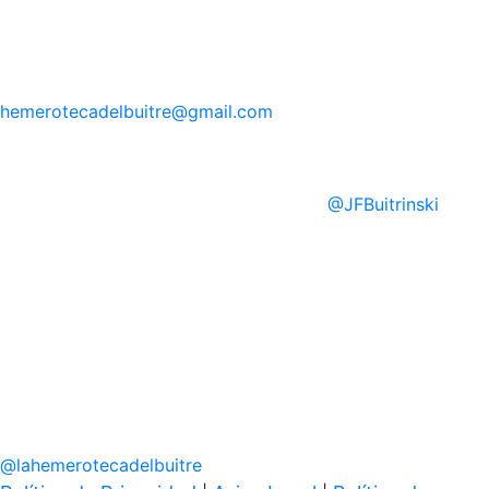
hemerotecadelbuitre
@gmail.com
@
JFBuitrinski
@
lahemerotecadelbuitre