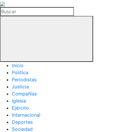
La
Hemeroteca
Buscar
del
Buitre
Inicio
Política
Periodistas
Justicia
Compañías
Iglesia
Ejército
Internacional
Deportes
Sociedad