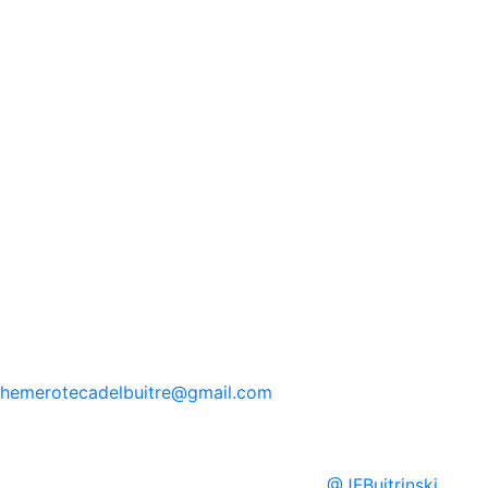
hemerotecadelbuitre
@gmail.com
@
JFBuitrinski