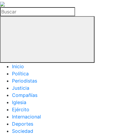
La
Hemeroteca
Buscar
del
Buitre
Inicio
Política
Periodistas
Justicia
Compañías
Iglesia
Ejército
Internacional
Deportes
Sociedad