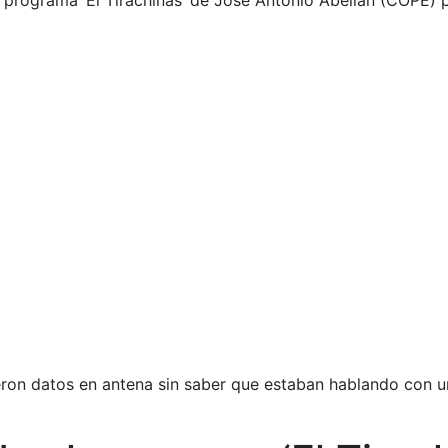
programa ‘El Tirachinas’ de José Antonio Abellán (COPE) p
ron datos en antena sin saber que estaban hablando con un