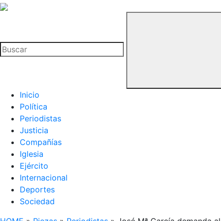
La
Hemeroteca
Buscar
del
Buitre
Inicio
Política
Periodistas
Justicia
Compañías
Iglesia
Ejército
Internacional
Deportes
Sociedad