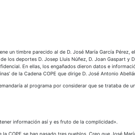
iene un timbre parecido al de D. José María García Pérez, 
de los deportes D. Josep Lluis Núñez, D. Joan Gaspart y D.
nfidencial. En ellas, los engañados dieron datos e informa
hinas’ de la Cadena COPE que dirige D. José Antonio Abellá
mandaría al programa por considerar que se trataba de un 
ener información así y es fruto de la complicidad».
 la COPE se han pasado tres pueblos. Creo que José María