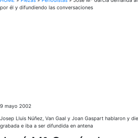
HOME
»
Piezas
»
Periodistas
»
José Mª García demanda al 
por él y difundiendo las conversaciones
9 mayo 2002
Josep Lluis Núñez, Van Gaal y Joan Gaspart hablaron y die
grabada e iba a ser difundida en antena