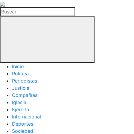
La
Hemeroteca
Buscar
del
Buitre
Inicio
Política
Periodistas
Justicia
Compañías
Iglesia
Ejército
Internacional
Deportes
Sociedad