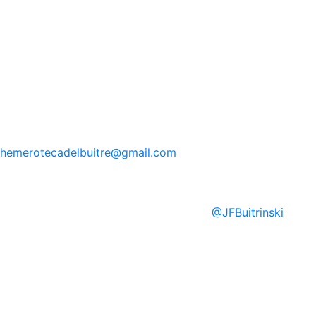
hemerotecadelbuitre
@gmail.com
@
JFBuitrinski