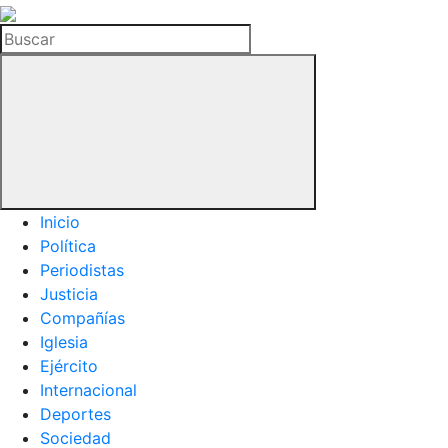
La
Hemeroteca
Buscar
del
Buitre
Inicio
Política
Periodistas
Justicia
Compañías
Iglesia
Ejército
Internacional
Deportes
Sociedad