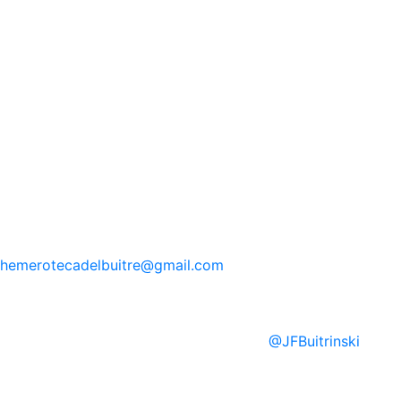
hemerotecadelbuitre
@gmail.com
@
JFBuitrinski