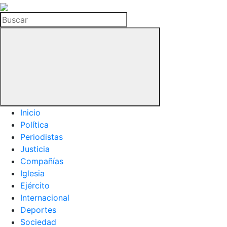
La
Hemeroteca
Buscar
del
Buitre
Inicio
Política
Periodistas
Justicia
Compañías
Iglesia
Ejército
Internacional
Deportes
Sociedad