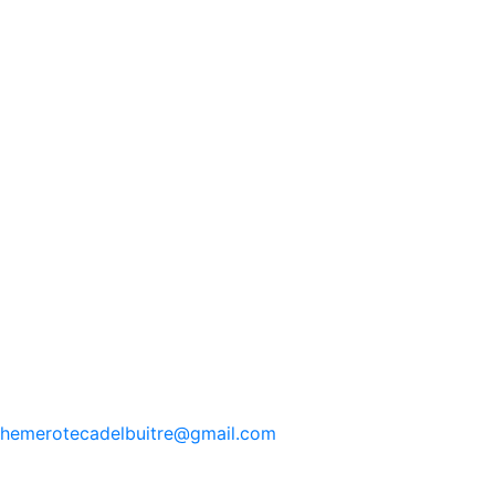
hemerotecadelbuitre
@gmail.com