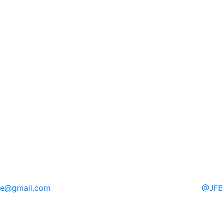
re
@gmail.com
@
JFB