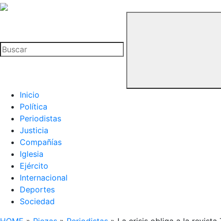
La
Hemeroteca
Buscar
del
Buitre
Inicio
Política
Periodistas
Justicia
Compañías
Iglesia
Ejército
Internacional
Deportes
Sociedad