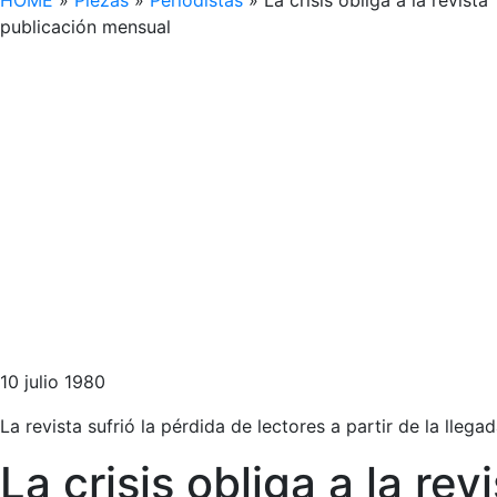
HOME
»
Piezas
»
Periodistas
»
La crisis obliga a la revis
publicación mensual
10 julio 1980
La revista sufrió la pérdida de lectores a partir de la lle
La crisis obliga a la r