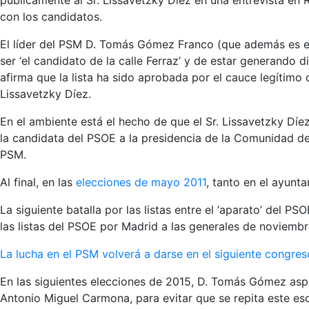
públicamente al Sr. Lissavetzky Díez en una entrevista en
con los candidatos.
El líder del PSM D. Tomás Gómez Franco (que además es el
ser ‘el candidato de la calle Ferraz’ y de estar generando
afirma que la lista ha sido aprobada por el cauce legítimo
Lissavetzky Díez.
En el ambiente está el hecho de que el Sr. Lissavetzky Díe
la candidata del PSOE a la presidencia de la Comunidad d
PSM.
Al final, en las
elecciones de mayo 2011
, tanto en el ayunt
La siguiente batalla por las listas entre el ‘aparato’ del 
las listas del PSOE por Madrid a las generales de noviembr
La lucha en el PSM volverá a darse en el siguiente congre
En las siguientes elecciones de 2015, D. Tomás Gómez aspi
Antonio Miguel Carmona, para evitar que se repita este esc