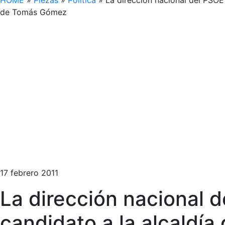
HOME
»
Piezas
»
Política
»
La dirección nacional del PSOE
de Tomás Gómez
17 febrero 2011
La dirección nacional 
candidato a la alcaldía