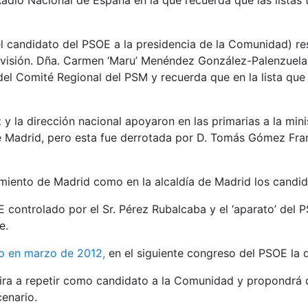
 Radio Nacional de España en la que recuerda que las lista
 candidato del PSOE a la presidencia de la Comunidad) re
 división. Dña. Carmen ‘Maru’ Menéndez González-Palenzuela
 del Comité Regional del PSM y recuerda que en la lista que
z y la dirección nacional apoyaron en las primarias a la mi
e Madrid, pero esta fue derrotada por D. Tomás Gómez Fran
amiento de Madrid como en la alcaldía de Madrid los candida
PSOE controlado por el Sr. Pérez Rubalcaba y el ‘aparato’ d
e.
so en marzo de 2012,
en el siguiente congreso del PSOE la d
ra a repetir como candidato a la Comunidad y propondrá co
enario.