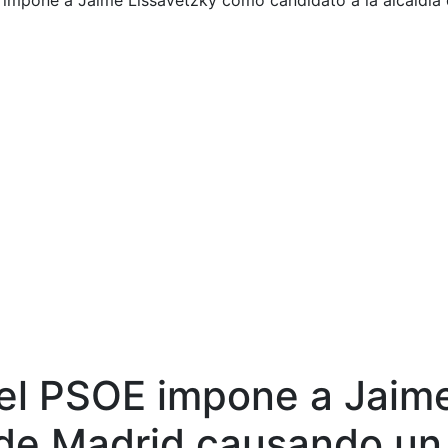
 impone a Jaime Lissavetzky como candidato a la alcaldía
del PSOE impone a Jaim
 de Madrid causando un 