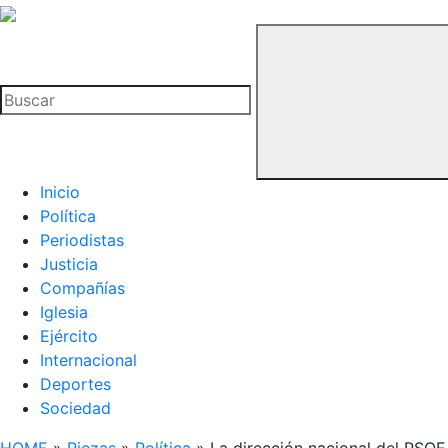
La
Hemeroteca
Buscar
del
Buitre
Inicio
Política
Periodistas
Justicia
Compañías
Iglesia
Ejército
Internacional
Deportes
Sociedad