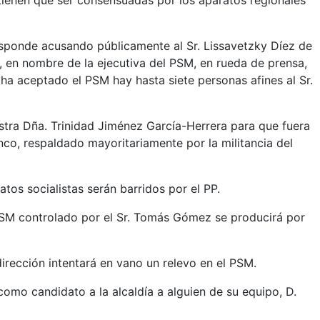
s tienen que ser consensuadas por los aparatos regionales
sponde acusando públicamente al Sr. Lissavetzky Díez de
, en nombre de la ejecutiva del PSM, en rueda de prensa,
 ha aceptado el PSM hay hasta siete personas afines al Sr.
nistra Dña. Trinidad Jiménez García-Herrera para que fuera
co, respaldado mayoritariamente por la militancia del
tos socialistas serán barridos por el PP.
el PSM controlado por el Sr. Tomás Gómez se producirá por
irección intentará en vano un relevo en el PSM.
mo candidato a la alcaldía a alguien de su equipo, D.