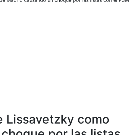
 de Madrid causando un choque por las listas con el PSM
e Lissavetzky como
choque por las listas