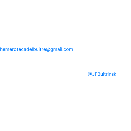
hemerotecadelbuitre
@gmail.com
@
JFBuitrinski