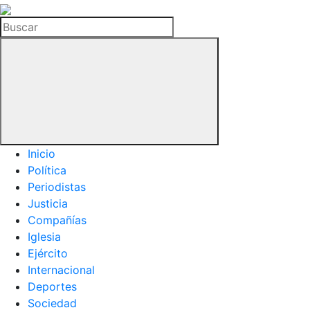
La
Hemeroteca
Buscar
del
Buitre
Inicio
Política
Periodistas
Justicia
Compañías
Iglesia
Ejército
Internacional
Deportes
Sociedad