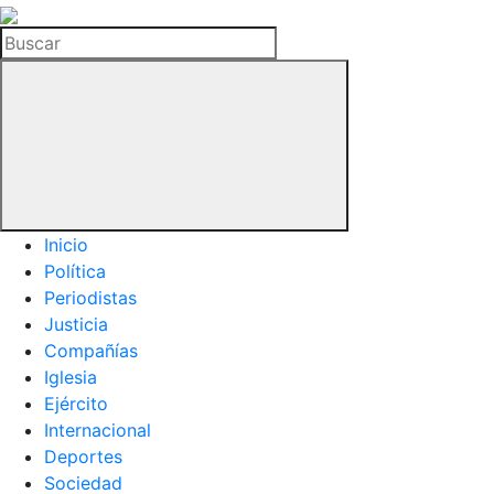
La
Hemeroteca
Buscar
del
Buitre
Inicio
Política
Periodistas
Justicia
Compañías
Iglesia
Ejército
Internacional
Deportes
Sociedad