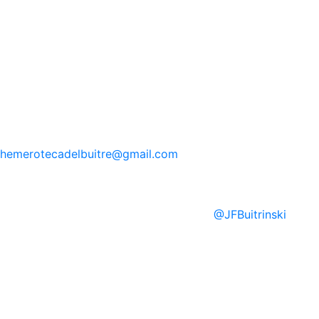
hemerotecadelbuitre
@gmail.com
@
JFBuitrinski