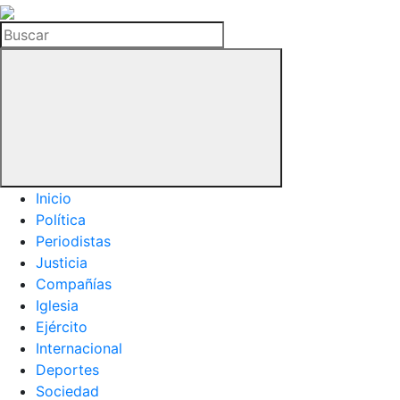
La
Hemeroteca
Buscar
del
Buitre
Inicio
Política
Periodistas
Justicia
Compañías
Iglesia
Ejército
Internacional
Deportes
Sociedad