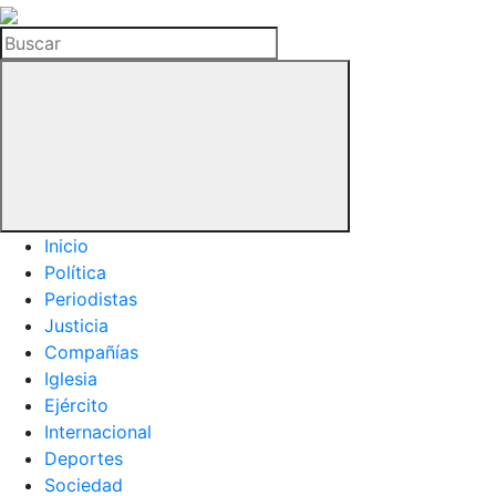
La
Hemeroteca
Buscar
del
Buitre
Inicio
Política
Periodistas
Justicia
Compañías
Iglesia
Ejército
Internacional
Deportes
Sociedad