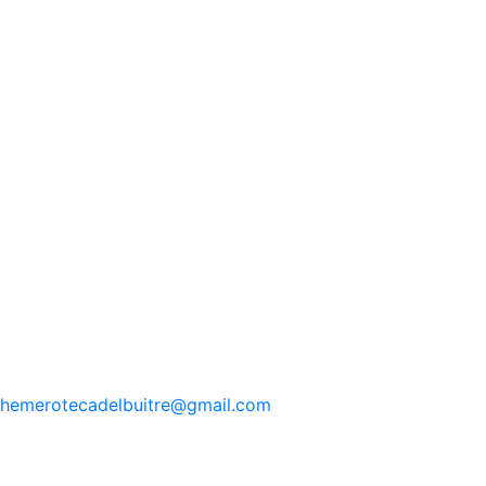
hemerotecadelbuitre
@gmail.com