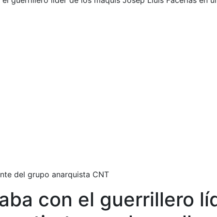
el guerrillero líder de los maquis Josep Lluís Facerías en u
ante del grupo anarquista CNT
aba con el guerrillero l