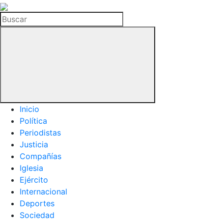
La
Hemeroteca
Buscar
del
Buitre
Inicio
Política
Periodistas
Justicia
Compañías
Iglesia
Ejército
Internacional
Deportes
Sociedad