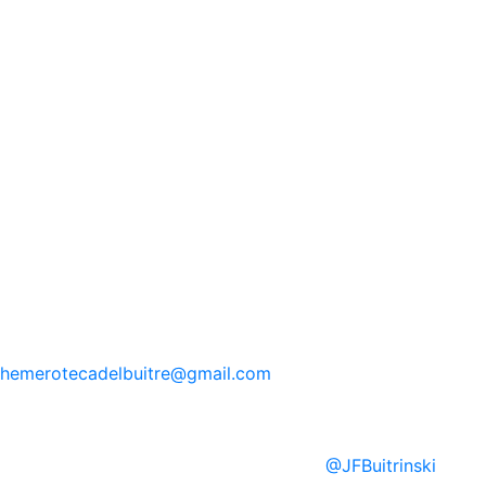
hemerotecadelbuitre
@gmail.com
@
JFBuitrinski