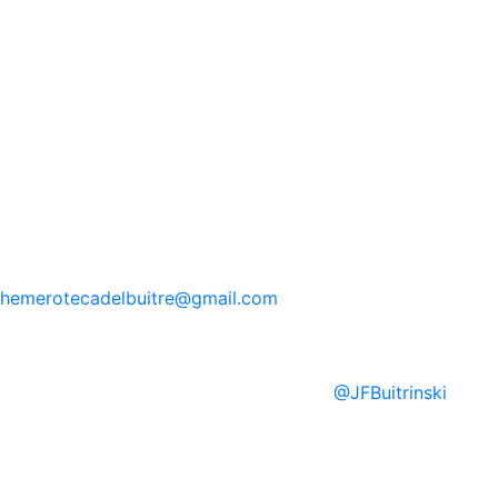
hemerotecadelbuitre
@gmail.com
@
JFBuitrinski