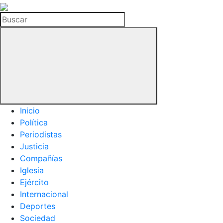
La
Hemeroteca
Buscar
del
Buitre
Inicio
Política
Periodistas
Justicia
Compañías
Iglesia
Ejército
Internacional
Deportes
Sociedad