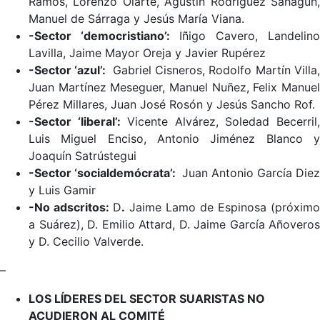
Ramos, Lorenzo Olarte, Agustín Rodríguez Sahagún,
Manuel de Sárraga y Jesús María Viana.
-Sector ‘democristiano’:
Iñigo Cavero, Landelino
Lavilla, Jaime Mayor Oreja y Javier Rupérez
-Sector ‘azul’:
Gabriel Cisneros, Rodolfo Martín Villa
Juan Martínez Meseguer, Manuel Nuñez, Felix Manuel
Pérez Millares, Juan José Rosón y Jesús Sancho Rof.
-Sector ‘liberal’:
Vicente Alvárez, Soledad Becerril
Luis Miguel Enciso, Antonio Jiménez Blanco y
Joaquín Satrústegui
-Sector ‘socialdemócrata’:
Juan Antonio García Diez
y Luis Gamir
-No adscritos:
D
.
Jaime Lamo de Espinosa (próximo
a Suárez), D. Emilio Attard, D. Jaime García Añoveros
y D. Cecilio Valverde.
–
LOS LÍDERES DEL SECTOR SUARISTAS NO
ACUDIERON AL COMITÉ